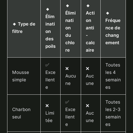
🔹
🔹
🔹
Élimi
Acti
🔹
Élim
nati
on
Fréque
🔹 Type de
inati
on
anti
nce de
filtre
on
du
-
chang
des
chlo
calc
ement
poils
re
aire
✅
Toutes
❌
❌
Mousse
Exce
les 4
Aucu
Auc
simple
llent
semain
ne
une
e
es
✅
Toutes
❌
❌
Charbon
Exce
les 2-3
Limi
Auc
seul
llent
semain
tée
une
e
es