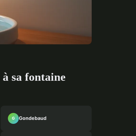
 à sa fontaine
Gondebaud
G