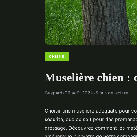
CHIENS
Muselière chien : 
Gaspard
•
29 août 2024
•
5 min de lecture
Choisir une muselière adéquate pour vot
sécurité, que ce soit pour des promenad
dressage. Découvrez comment les matéri
améliorer le bien-être de votre compag