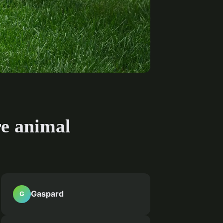
re animal
Gaspard
G